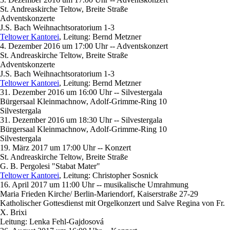
St. Andreaskirche Teltow, Breite Straße
Adventskonzerte
J.S. Bach Weihnachtsoratorium 1-3
Teltower Kantorei
, Leitung: Bernd Metzner
4. Dezember 2016 um 17:00 Uhr -- Adventskonzert
St. Andreaskirche Teltow, Breite Straße
Adventskonzerte
J.S. Bach Weihnachtsoratorium 1-3
Teltower Kantorei
, Leitung: Bernd Metzner
31. Dezember 2016 um 16:00 Uhr -- Silvestergala
Bürgersaal Kleinmachnow, Adolf-Grimme-Ring 10
Silvestergala
31. Dezember 2016 um 18:30 Uhr -- Silvestergala
Bürgersaal Kleinmachnow, Adolf-Grimme-Ring 10
Silvestergala
19. März 2017 um 17:00 Uhr -- Konzert
St. Andreaskirche Teltow, Breite Straße
G. B. Pergolesi "Stabat Mater"
Teltower Kantorei
, Leitung: Christopher Sosnick
16. April 2017 um 11:00 Uhr -- musikalische Umrahmung
Maria Frieden Kirche/ Berlin-Mariendorf, Kaiserstraße 27-29
Katholischer Gottesdienst mit Orgelkonzert und Salve Regina von Fr.
X. Brixi
Leitung: Lenka Fehl-Gajdosová