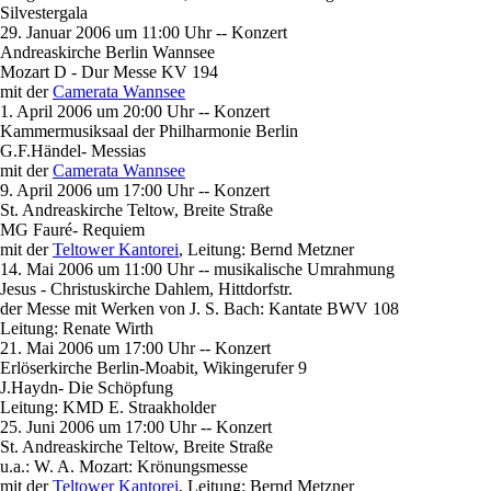
Silvestergala
29. Januar 2006 um 11:00 Uhr -- Konzert
Andreaskirche Berlin Wannsee
Mozart D - Dur Messe KV 194
mit der
Camerata Wannsee
1. April 2006 um 20:00 Uhr -- Konzert
Kammermusiksaal der Philharmonie Berlin
G.F.Händel- Messias
mit der
Camerata Wannsee
9. April 2006 um 17:00 Uhr -- Konzert
St. Andreaskirche Teltow, Breite Straße
MG Fauré- Requiem
mit der
Teltower Kantorei
, Leitung: Bernd Metzner
14. Mai 2006 um 11:00 Uhr -- musikalische Umrahmung
Jesus - Christuskirche Dahlem, Hittdorfstr.
der Messe mit Werken von J. S. Bach: Kantate BWV 108
Leitung: Renate Wirth
21. Mai 2006 um 17:00 Uhr -- Konzert
Erlöserkirche Berlin-Moabit, Wikingerufer 9
J.Haydn- Die Schöpfung
Leitung: KMD E. Straakholder
25. Juni 2006 um 17:00 Uhr -- Konzert
St. Andreaskirche Teltow, Breite Straße
u.a.: W. A. Mozart: Krönungsmesse
mit der
Teltower Kantorei
, Leitung: Bernd Metzner