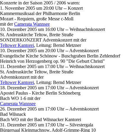
Konzerte in der Saison 2005 / 2006 waren:
1. November 2005 um 20:00 Uhr -- Konzert
Kammermusiksaal der Philharmonie Berlin
Mozart - Requiem, große Messe c-Moll
mit der
Camerata Wannsee
10. Dezember 2005 um 16:00 Uhr -- Weihnachtskonzert
St. Andreaskirche Teltow, Breite Straße
SONDERKONZERT Adventskonzert mit der
Teltower Kantorei
, Leitung: Bernd Metzner
10. Dezember 2005 um 20:00 Uhr -- Adventskonzert
Evangelische Kirche Schönow - Buschgraben Berlin Zehlendorf
Heinrich von Herzogenberg op. 90 "Die Geburt Christi"
11. Dezember 2005 um 17:00 Uhr -- Weihnachtskonzert
St. Andreaskirche Teltow, Breite Straße
Adventskonzert mit der
Teltower Kantorei
, Leitung: Bernd Metzner
18. Dezember 2005 um 17:00 Uhr -- Adventskonzert
Apostel Paulus - Kirche Berlin Schöneberg
Bach WO 1-6 mit der
Camerata Wannsee
26. Dezember 2005 um 17:00 Uhr -- Adventskonzert
Bad Wilsnack
Bach WO mit der Bad Wilsnacker Kantorei
31. Dezember 2005 um 17:00 Uhr -- Silvestergala
Bürgersaal Kleinmachnow, Adolf-Grimme-Ring 10